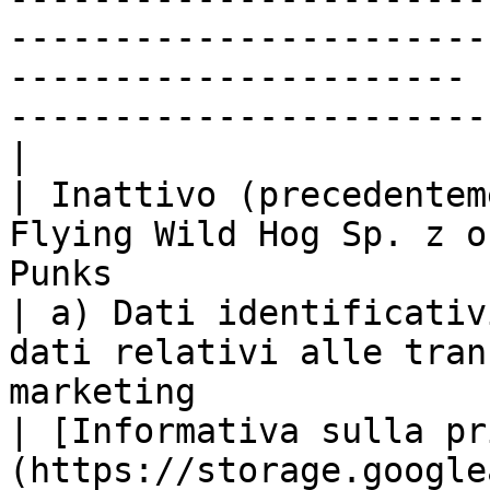
-----------------------
---------------------- 
-----------------------
|

| Inattivo (precedentem
Flying Wild Hog Sp. z o
Punks                                                                    
| a) Dati identificativ
dati relativi alle tran
marketing                                                 
| [Informativa sulla pr
(https://storage.google