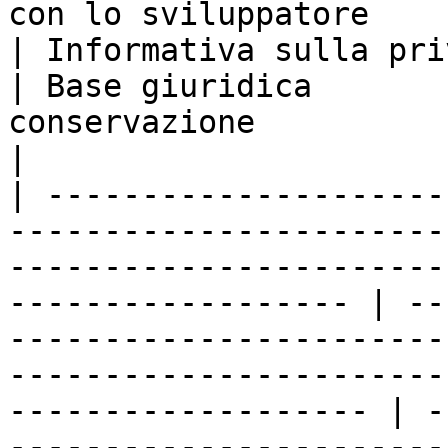
con lo sviluppatore                                                                                                    
| Informativa sulla privacy dello sviluppatore                
| Base giuridica       
conservazione                                                    
|

| ---------------------
-----------------------
-----------------------
------------------ | --
-----------------------
-----------------------
------------------- | -
-----------------------