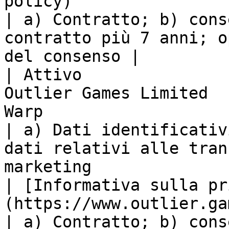
policy)                                           
| a) Contratto; b) cons
contratto più 7 anni; o
del consenso |

| Attivo               
Outlier Games Limited  
Warp                                                                
| a) Dati identificativ
dati relativi alle tran
marketing                                                 
| [Informativa sulla pr
(https://www.outlier.games/privacy)                            
| a) Contratto; b) cons