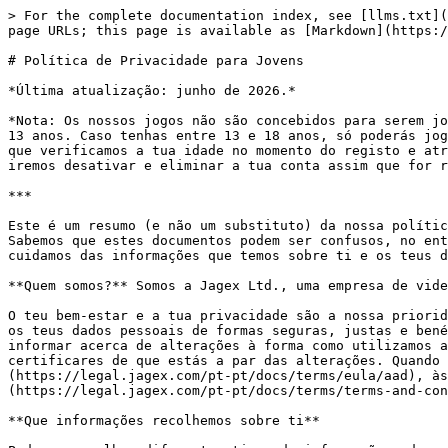
> For the complete documentation index, see [llms.txt](https://legal.jagex.com/llms.txt). Markdown versions of documentation pages are available by appending `.md` to page URLs; this page is available as [Markdown](https://legal.jagex.com/pt-pt/docs/policies/privacy/aad.md).

# Política de Privacidade para Jovens

*Última atualização: junho de 2026.*

*Nota: Os nossos jogos não são concebidos para serem jogados por crianças menores de 13 anos. Não poderás criar uma conta nem jogar os nossos jogos se fores menor de 13 anos. Caso tenhas entre 13 e 18 anos, só poderás jogar os nossos jogos se tiveres autorização de um dos teus pais ou do teu encarregado de educação. Tem em atenção que verificamos a tua idade no momento do registo e através de uma monitorização limitada das tuas interações no nosso jogo. Se tiveres menos de 13 anos de idade, iremos desativar e eliminar a tua conta assim que for razoavelmente possível.*

***

Este é um resumo (e não um substituto) da nossa política de privacidade completa, que podes consultar [aqui](https://legal.jagex.com/pt-pt/docs/policies/privacy). Sabemos que estes documentos podem ser confusos, no entanto esperamos que a seguinte política de privacidade de leitura simplificada explique como utilizamos e cuidamos das informações que temos sobre ti e os teus direitos.

**Quem somos?** Somos a Jagex Ltd., uma empresa de videojogos. A nossa morada é 220 Cambridge Science Park, Cambridge, Inglaterra, CB4 0WA.

O teu bem-estar e a tua privacidade são a nossa prioridade. Na Jagex, fazemos o nosso melhor para manter as tuas informações seguras e privadas e apenas utilizaremos os teus dados pessoais de formas seguras, justas e benéficas para ti. Tem em atenção que podemos ter de atualizar a nossa política de privacidade para te podermos informar acerca de alterações à forma como utilizamos as tuas informações ou em caso de alterações na lei. Deves consultar este documento com regularidade para te certificares de que estás a par das alterações. Quando fizermos alterações importantes a esta política, ao [Acordo de Licença de Utilizador Final](https://legal.jagex.com/pt-pt/docs/terms/eula/aad), às [Regras de Jogo](https://legal.jagex.com/docs/rules/rules-of-runescape) ou aos nossos [Termos e Condições](https://legal.jagex.com/pt-pt/docs/terms/terms-and-conditions/aad), notificar-te-emos.

**Que informações recolhemos sobre ti**

Podemos recolher diferentes tipos de informações, dependendo da forma como utilizas o nosso site. Podemos recolher:

* o teu nome;
* a tua data de nascimento, endereço de email e nome de utilizador;
* informações sobre os jogos em que te registaste para jogar;
* informações técnicas sobre o teu computador, telemóvel ou outro dispositivo que utilizes para visitar o nosso site ou para jogar qualquer um dos nossos jogos
* os teus detalhes de início de sessão;
* o teu nome de utilizador nas redes sociais;
* informações sobre a tua visita ao nosso site, incluindo a forma como jogas qualquer um dos nossos jogos, quaisquer pesquisas que faças no site e outros sites que visites a partir do nosso site. Algumas destas informações são fornecidas por cookies (pequenos ficheiros de software de computador) que operam no nosso site. Para mais informações sobre cookies, o seu modo de funcionamento e que cookies utilizamos