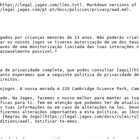
 no nosso site, consulta a nossa [Política de Cookies](https://www.jagex.com/pt-PT/terms/cookies);
* informações de pagamento; ou
* pedidos de apoio ao cliente e mensagens que nos enviares.

**Quando e como recolhemos as tuas informações?**

És tu que nos forneces informações sobre ti. Isto acontece quando:

* crias uma conta para jogar um dos nossos jogos;
* entras em contacto connosco através de email ou do nosso site (por exemplo, se precisares de ajuda com um dos nossos jogos);
* participas numa das nossas competições ou pedes para receber uma das nossas newsletters;
* nos segues nas redes sociais, nos envias mensagens ou comentas nas nossas publicações no Facebook, Instagram, Twitter, etc.; ou
* adquires itens no jogo ou subscrições

**Porque utilizamos as tuas informações?**

Utilizamos as tuas informações:

* para te disponibilizar uma conta e permitir que jogues os nossos jogos ou que nos compres produtos;
* para manter registos sobre quem está a jogar os nossos jogos e sobre quaisquer pagamentos que nos tenham sido feitos;
* para te enviar informações sobre os nossos jogos;
* se participares numa competição;
* para nos ajudar a gerir e a melhorar o nosso negócio (por exemplo, para tornar os nossos jogos melhores para ti);
* para resolver problemas que possas ter ao jogar os nossos jogos;
* para garantir que os nossos jogos são seguros.

Só podemos utilizar as tuas informações quando isso nos é permitido por lei. Por exemplo, é-nos permitido utilizar as tuas informações:

* com o teu consentimento;
* quando somos obrigados por lei;
* para permitir que jogues os nossos jogos e para te disponibilizar produtos que tenhas pedido;
* para os nossos próprios interesses (por exemplo, para nos ajudar a gerir, proteger e melhorar o nosso negócio e os nossos jogos), contanto que isso não te prejudique de nenhuma forma.

Muitas das informações que te pedimos são necessárias para que possas jogar os nossos jogos. Podes sempre optar por não nos fornecer as tuas informações, mas, nesse caso, poderás não conseguir jogar. Quando precisarmos de determinadas informações para gerir os nossos jogos, explicaremos sempre quais são e porquê. O exercício dos teus direitos em matéria de proteção de dados nunca te colocará em apuros nem resultará num tratamento injusto.

**Por quanto tempo guardamos as tuas informações?**

Apenas guardamos informações sobre ti durante o tempo que for necessário. A lei exige que conservemos alguns dados básicos, como o teu nome e informações de pagamento, por um período máximo de sete anos, mas não guardaremos quaisquer informações por mais tempo do que o necessário. Podes solicitar-nos que eliminemos as tuas informações em alguns casos, consulta a secção "Os teus direitos" para saber como. Por vezes, podemos utilizar informações que foram alteradas de forma a que já não possam ser associadas a ti.

**Com quem partilhamos as tuas informações?**

Podemos partilhar as tuas informações:

* com as organizações listadas [aqui](https://legal.jagex.com/pt-pt/docs/policies/privacy#id-180-categories-of-third-parties) (para tipos de prestadores de serviços que podem receber os seus dados quando dispomos de uma base legal) e [aqui](https://legal.jagex.com/pt-pt/docs/partners-and-third-parties/third-party-partners) (para prestadores de serviços de marketing e similares), para melhorar a tua experiência ao joga